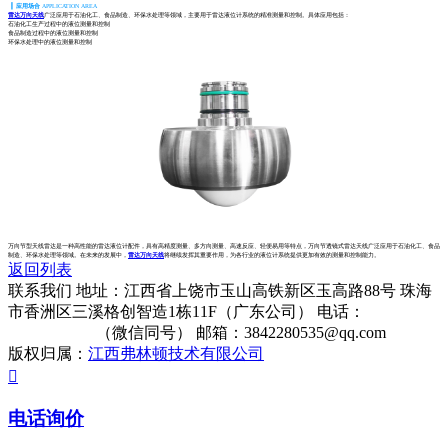
┃
应用场合
APPLICATION AREA
雷达万向天线
广泛应用于石油化工、食品制造、环保水处理等领域，主要用于雷达液位计系统的精准测量和控制。具体应用包括：
石油化工生产过程中的液位测量和控制
食品制造过程中的液位测量和控制
环保水处理中的液位测量和控制
万向节型天线雷达是一种高性能的雷达液位计配件，具有高精度测量、多方向测量、高速反应、轻便易用等特点，万向节透镜式雷达天线广泛应用于石油化工、食品
制造、环保水处理等领域。在未来的发展中，
雷达万向天线
将继续发挥其重要作用，为各行业的液位计系统提供更加有效的测量和控制能力。
返回列表
联系我们
地址：江西省上饶市玉山高铁新区玉高路88号 珠海
市香洲区三溪格创智造1栋11F（广东公司）
电话：
13322861513
（微信同号）
邮箱：3842280535@qq.com
版权归属：
江西弗林顿技术有限公司

电话询价