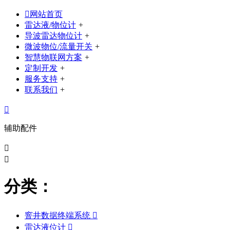

网站首页
雷达液/物位计
+
导波雷达物位计
+
微波物位/流量开关
+
智慧物联网方案
+
定制开发
+
服务支持
+
联系我们
+

辅助配件


分类：
窨井数据终端系统

雷达液位计
