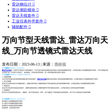
雷达物位计

雷达测距模块

雷达天线套件

工业仪表外壳套件

辅助配件

万向节型天线雷达_雷达万向天
线_万向节透镜式雷达天线
发布日期：2023-06-13
|
来源：
弗林顿
┃
产品
概述
PRODUCT OVERVIEW
雷达万向天线
是一种用于雷达液位计系统的配件，万向节型天线雷达能够实现对液体介质的精准测量和控制，从而提高液位计的测量精度和可靠性。万向节透镜式雷
达天线产品广泛应用于石油化工、食品制造、环保水处理等领域，是一种高性能的雷达液位计配件。
┃
产品特
性
PRODUCT CHARACTERISTICS
1. 高精度测量
万向节型天线雷达采用高精度的接收器件和发射器件，
雷达万向天线
能够实现对液体介质的高精度测量和控制，从而提高液位计的测量精度和可靠性。
2. 多方向测量
雷达万向天线具有多方向测量的能力，能够实现对液位计测量范围内不同区域的液位进行精准测量和控制，从而提高液位计的测量范围和适用性。
3. 高速反应
雷达万向天线具有高速反应的能力，能够快速响应液位计测量范围内不同区域液位的变化，从而提高液位计的响应速度和准确性。
4. 轻便易用
雷达万向天线采用轻便的设计，重量轻、易于安装和使用。同时，该产品配备了简单易操作的控制系统，用户可以方便地进行控制和调整。
┃
产品
优势
PRODUCT ADVANTAGE
提高液位计的测量精度和可靠性
扩大液位计的测量范围和适用性
提高液位计的响应速度和准确性
轻便易用，安装和操作简单