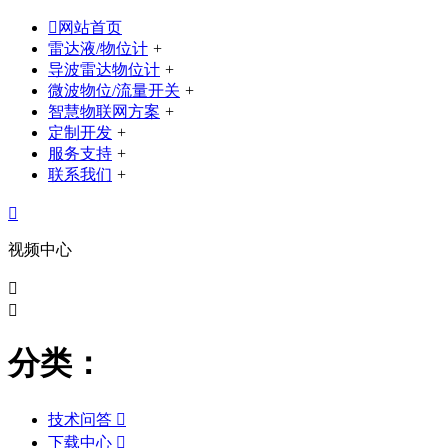

网站首页
雷达液/物位计
+
导波雷达物位计
+
微波物位/流量开关
+
智慧物联网方案
+
定制开发
+
服务支持
+
联系我们
+

视频中心


分类：
技术问答

下载中心
