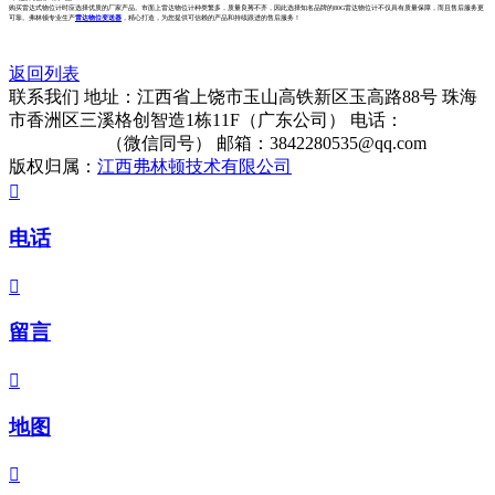
购买雷达式物位计时应选择优质的厂家产品。市面上雷达物位计种类繁多，质量良莠不齐，因此选择知名品牌的80G雷达物位计不仅具有质量保障，而且售后服务更
可靠。弗林顿专业生产
雷达物位变送器
，精心打造，为您提供可信赖的产品和持续跟进的售后服务！
返回列表
联系我们
地址：江西省上饶市玉山高铁新区玉高路88号 珠海
市香洲区三溪格创智造1栋11F（广东公司）
电话：
13322861513
（微信同号）
邮箱：3842280535@qq.com
版权归属：
江西弗林顿技术有限公司

电话

留言

地图
