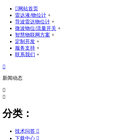

网站首页
雷达液/物位计
+
导波雷达物位计
+
微波物位/流量开关
+
智慧物联网方案
+
定制开发
+
服务支持
+
联系我们
+

新闻动态


分类：
技术问答

下载中心
