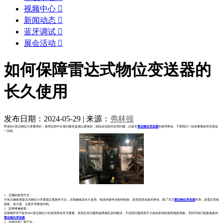
视频中心

新闻动态

蓝牙调试

展会活动

如何保障雷达式物位变送器的
长久使用
发布日期：2024-05-29
|
来源：
弗林顿
即使80G雷达物位计质量再好，使用过程中出现问题也是难以避免的，因此必须及时处理问题，以延长
雷达物位变送器
的使用寿命。下面我们一起来看看如何实现这
一目标。
1、正确的使用方法：
只有正确使用雷达式物位计并遵循正规操作方法，才能确保其长久使用。错误的操作会影响性能，甚至损害设备的寿命。除了关注
雷达物位变送器
本身，还需注意线
路板、放大器、元器件等整体结构。
2、定期维修检查：
定期维护对于延长80G雷达物位计的使用寿命至关重要。发现任何问题和故障都应及时解决，不应因问题表面不大或未影响性能而拖延维修，否则可能只能更换新的
雷达物位变送器
。
3、选择优质厂家产品：