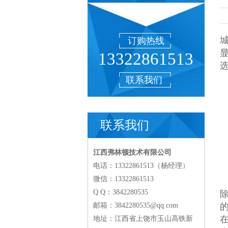
订购热线
13322861513
联系我们
联系我们
江西弗林顿技术有限公司
电话：13322861513（杨经理）
微信：13322861513
Q Q：3842280535
邮箱：3842280535@qq.com
地址：江西省上饶市玉山高铁新