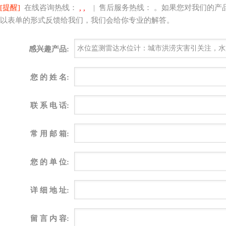
[提醒]
在线咨询热线：
, ,
| 售后服务热线：
。如果您对我们的产
以表单的形式反馈给我们，我们会给你专业的解答。
感兴趣产品:
您 的 姓 名:
联 系 电 话:
常 用 邮 箱:
您 的 单 位:
详 细 地 址:
留 言 内 容: