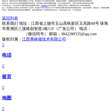
制药行业：制药行业对于液体的测量也十分严格，雷达物位计可以满足其高精度、高稳定性等要求，且能够适应各种药液的液位测量需求。
食品行业：食品行业对于液体的测量要求同样很高，雷达物位计具有非接触式测量、不会污染食品等优点，适用于各种食品液体的液位测量。
污水处理行业：污水处理行业需要对液体的测量进行监测，
雷达物位计
具有高精度、高稳定性等优点，能够满足各种污水液位测量需求。
总之，雷达物位计在各种工业场合都有广泛应用，特别是80G雷达物位计在小尺寸容器液位测量方面具有更加精准的优势。其具有高精度、高稳定性、非接触式测量
等优点，能够满足各种液体的液位测量需求。如果您需要选择一款优秀的雷达物位计，80G雷达物位计是一个不错的选择。
返回列表
联系我们
地址：江西省上饶市玉山高铁新区玉高路88号 珠海
市香洲区三溪格创智造1栋11F（广东公司）
电话：
13322861513
（微信同号）
邮箱：3842280535@qq.com
版权归属：
江西弗林顿技术有限公司

电话

留言

地图
