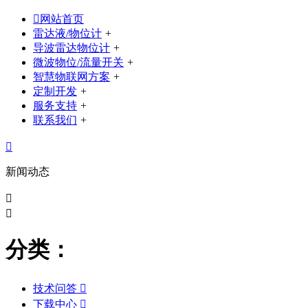

网站首页
雷达液/物位计
+
导波雷达物位计
+
微波物位/流量开关
+
智慧物联网方案
+
定制开发
+
服务支持
+
联系我们
+

新闻动态


分类：
技术问答

下载中心
